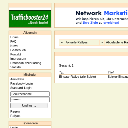
Allgemein
Home
FAQ
»
Aktuelle Rallyes
»
Abgelaufene Ra
News
Gästebuch
Kontakt
Impressum
Datenschutzerklärung
Gesamt: 1
Statistik
Typ
Titel
Mitglieder
Einsatz-Rallye (alle Spiele)
Spieler-Einsat
Anmelden
Facebook-Login
Standard-Login
Regeln
Rallyes
Sponsoren
Login