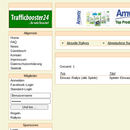
Allgemein
Home
FAQ
»
Aktuelle Rallyes
»
Abgelaufene Ra
News
Gästebuch
Kontakt
Impressum
Datenschutzerklärung
Gesamt: 1
Statistik
Typ
Titel
Mitglieder
Einsatz-Rallye (alle Spiele)
Spieler-Einsat
Anmelden
Facebook-Login
Standard-Login
Regeln
Rallyes
Sponsoren
Login