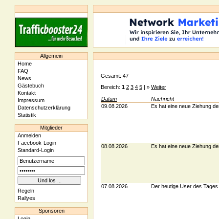
Allgemein
Home
FAQ
Gesamt: 47
News
Gästebuch
Bereich:
1
2
3
4
5
| »
Weiter
Kontakt
Datum
Nachricht
Impressum
09.08.2026
Es hat eine neue Ziehung de
Datenschutzerklärung
Statistik
Mitglieder
Anmelden
Facebook-Login
08.08.2026
Es hat eine neue Ziehung de
Standard-Login
07.08.2026
Der heutige User des Tages 
Regeln
Rallyes
Sponsoren
Login